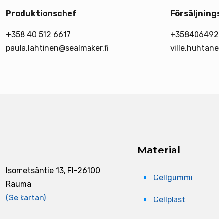
Produktionschef
Försäljning
+358 40 512 6617
+358406492
paula.lahtinen@sealmaker.fi
ville.huhtan
Material
Isometsäntie 13, FI-26100
Cellgummi
Rauma
(Se kartan)
Cellplast