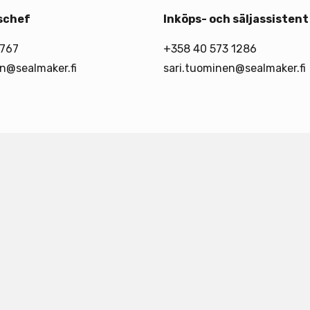
schef
Inköps- och säljassistent
767
+358 40 573 1286
en@sealmaker.fi
sari.tuominen@sealmaker.fi