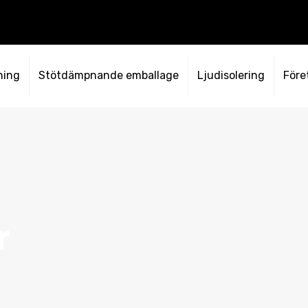
ning
Stötdämpnande emballage
Ljudisolering
Före
r