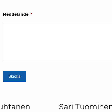
Meddelande
*
Huhtanen
Sari Tuomine